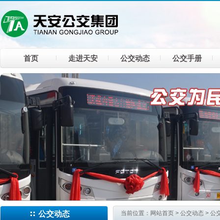
首页
走进天安
公交动态
公交手册
公交动态
当前位置：
网站首页
>
公交动态
>
公