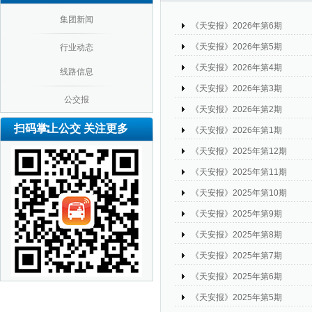
集团新闻
《天安报》2026年第6期
《天安报》2026年第5期
行业动态
《天安报》2026年第4期
线路信息
《天安报》2026年第3期
公交报
《天安报》2026年第2期
扫码掌上公交 关注更多
《天安报》2026年第1期
《天安报》2025年第12期
《天安报》2025年第11期
《天安报》2025年第10期
《天安报》2025年第9期
《天安报》2025年第8期
《天安报》2025年第7期
《天安报》2025年第6期
《天安报》2025年第5期